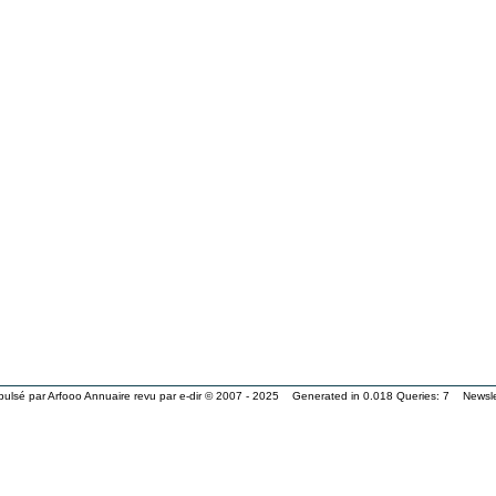
pulsé par
Arfooo Annuaire
revu par
e-dir
© 2007 - 2025 Generated in 0.018 Queries: 7
Newsle