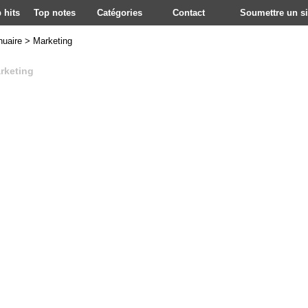
 hits
Top notes
Catégories
Contact
Soumettre un si
nuaire
>
Marketing
rketing